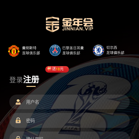
送
18
元
注册
登录